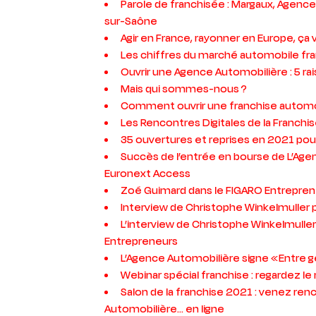
Parole de franchisée : Margaux, Agenc
sur-Saône
Agir en France, rayonner en Europe, ça v
Les chiffres du marché automobile fr
Ouvrir une Agence Automobilière : 5 ra
Mais qui sommes-nous ?
Comment ouvrir une franchise automo
Les Rencontres Digitales de la Franchi
35 ouvertures et reprises en 2021 pou
Succès de l’entrée en bourse de L’Age
Euronext Access
Zoé Guimard dans le FIGARO Entrepre
Interview de Christophe Winkelmuller 
L’interview de Christophe Winkelmulle
Entrepreneurs
L’Agence Automobilière signe « Entre 
Webinar spécial franchise : regardez le 
Salon de la franchise 2021 : venez ren
Automobilière… en ligne