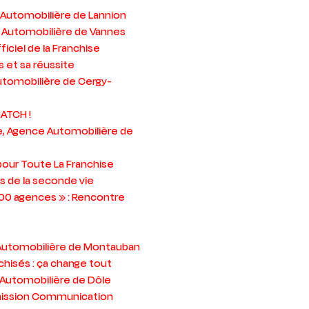
e Automobilière de Lannion
ce Automobilière de Vannes
iciel de la Franchise
 et sa réussite
Automobilière de Cergy-
ATCH !
ne, Agence Automobilière de
pour Toute La Franchise
s de la seconde vie
500 agences » : Rencontre
e
e Automobilière de Montauban
chisés : ça change tout
 Automobilière de Dôle
mission Communication