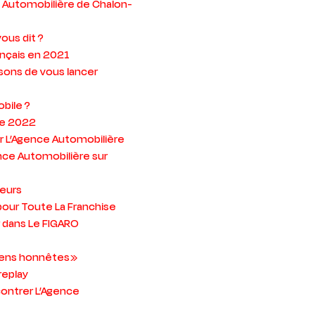
e Automobilière de Chalon-
ous dit ?
ançais en 2021
isons de vous lancer
bile ?
se 2022
r L’Agence Automobilière
nce Automobilière sur
neurs
pour Toute La Franchise
r dans Le FIGARO
gens honnêtes »
replay
contrer L’Agence