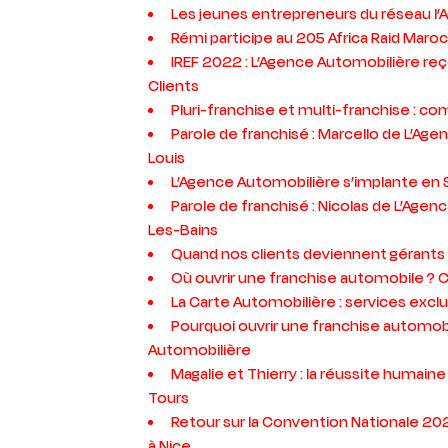
Les jeunes entrepreneurs du réseau l
Rémi participe au 205 Africa Raid Maro
IREF 2022 : L’Agence Automobilière reçoi
Clients
Pluri-franchise et multi-franchise : c
Parole de franchisé : Marcello de L’Ag
Louis
L’Agence Automobilière s’implante en 
Parole de franchisé : Nicolas de L’Age
Les-Bains
Quand nos clients deviennent gérants
Où ouvrir une franchise automobile ? 
La Carte Automobilière : services excl
Pourquoi ouvrir une franchise automob
Automobilière
Magalie et Thierry : la réussite humain
Tours
Retour sur la Convention Nationale 20
à Nice