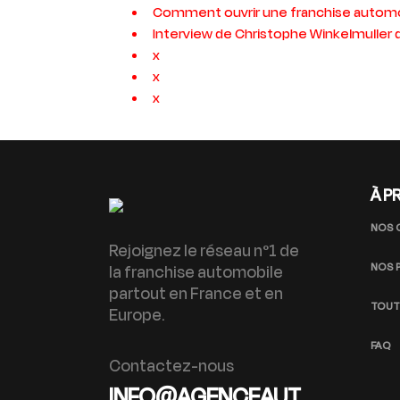
Comment ouvrir une franchise automo
Interview de Christophe Winkelmuller
x
x
x
À P
NOS 
Rejoignez le réseau n°1 de
NOS 
la franchise automobile
partout en France et en
TOUT
Europe.
FAQ
Contactez-nous
INFO@AGENCEAUT