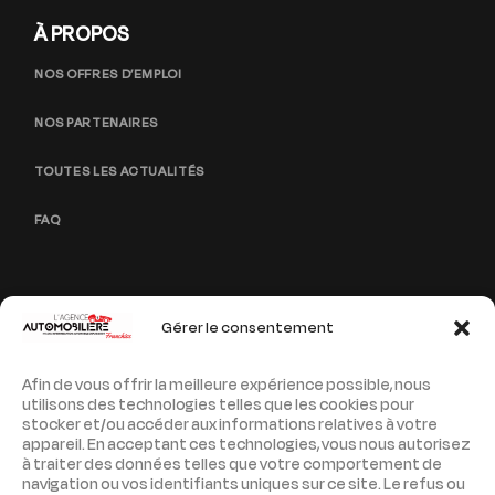
À PROPOS
NOS OFFRES D’EMPLOI
NOS PARTENAIRES
TOUTES LES ACTUALITÉS
FAQ
Gérer le consentement
PAGES LÉGALES
Afin de vous offrir la meilleure expérience possible, nous
MENTIONS LÉGALES
utilisons des technologies telles que les cookies pour
stocker et/ou accéder aux informations relatives à votre
POLITIQUE DE CONFIDENTIALITÉ
appareil. En acceptant ces technologies, vous nous autorisez
à traiter des données telles que votre comportement de
navigation ou vos identifiants uniques sur ce site. Le refus ou
PLAN DE SITE