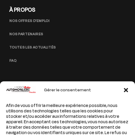
À PROPOS
NOS OFFRES D’EMPLOI
NOS PARTENAIRES
TOUTES LES ACTUALITÉS
FAQ
Gérer le consentement
PAGES LÉGALES
Afin de vous offrir la meilleure expérience possible, nous
MENTIONS LÉGALES
utilisons des technologies telles que les cookies pour
stocker et/ou accéder aux informations relatives à votre
POLITIQUE DE CONFIDENTIALITÉ
appareil. En acceptant ces technologies, vous nous autorisez
à traiter des données telles que votre comportement de
navigation ou vos identifiants uniques sur ce site. Le refus ou
PLAN DE SITE