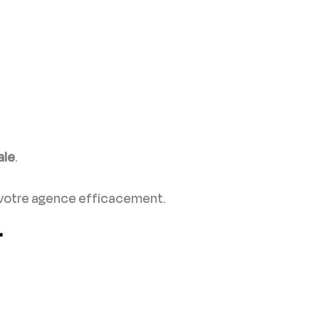
ale
.
 votre agence efficacement.
T