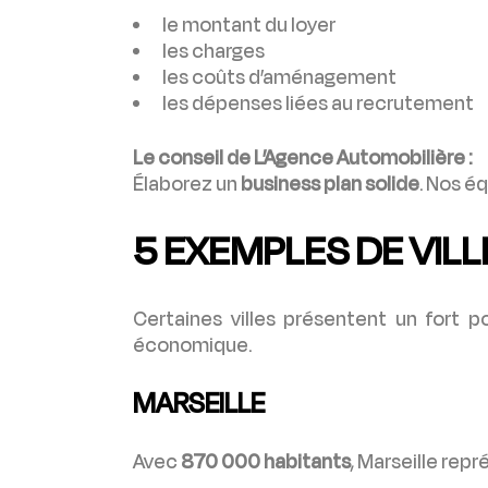
le montant du loyer
les charges
les coûts d’aménagement
les dépenses liées au recrutement
Le conseil de L’Agence Automobilière :
Élaborez un
business plan solide
. Nos é
5 EXEMPLES DE VIL
Certaines villes présentent un fort p
économique.
MARSEILLE
Avec
870 000 habitants
, Marseille rep