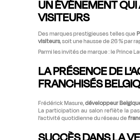
UN ÉVÉNEMENT QUI 
VISITEURS
Des marques prestigieuses telles que
P
visiteurs
, soit une hausse de 26 % par ra
Parmi les invités de marque : le Prince 
LA PRÉSENCE DE L'
FRANCHISÉS BELGI
Frédérick Masure,
développeur Belgiqu
La participation au salon reflète la pa
l’activité quotidienne du réseau de
fran
SUCCÈS DANS LA VE