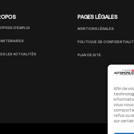
ROPOS
PAGES LÉGALES
OFFRES D’EMPLOI
MENTIONS LÉGALES
PARTENAIRES
POLITIQUE DE CONFIDENTIALI
ES LES ACTUALITÉS
PLAN DE SITE
Afin de vo
technologi
informatio
vous nous 
comporteme
refus ou l
sur certai