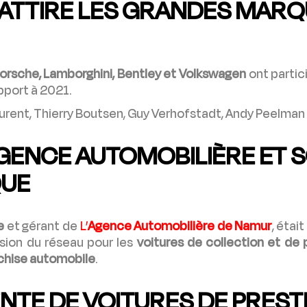
ATTIRE LES GRANDES MARQ
orsche, Lamborghini, Bentley et Volkswagen
ont partici
pport à 2021.
Laurent, Thierry Boutsen, Guy Verhofstadt, Andy Peelman 
AGENCE AUTOMOBILIÈRE ET 
QUE
e
et gérant de
L’
Agence Automobilière de Namur
, étai
ssion du réseau pour les
voitures de collection et de 
chise automobile
.
NTE DE VOITURES DE PREST