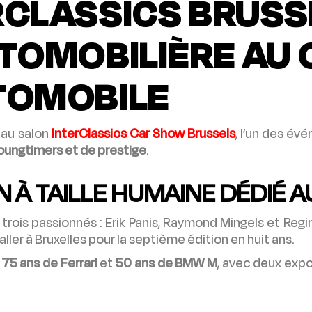
RCLASSICS BRUSS
TOMOBILIÈRE AU 
TOMOBILE
 au salon
InterClassics Car Show Brussels
, l’un des év
oungtimers et de prestige
.
 À TAILLE HUMAINE DÉDIÉ 
 trois passionnés : Erik Panis, Raymond Mingels et Reg
er à Bruxelles pour la septième édition en huit ans.
t
75 ans de Ferrari
et
50 ans de BMW M
, avec deux expo