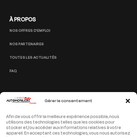
À PROPOS
NOS OFFRES D’EMPLOI
NOS PARTENAIRES
TOUTES LES ACTUALITÉS
FAQ
Gérer le consentement
PAGES LÉGALES
Afin de vous offrir la meilleure expérience possible, nous
MENTIONS LÉGALES
utilisons des technologies telles que les cookies pour
stocker et/ou accéder aux informations relatives à votre
POLITIQUE DE CONFIDENTIALITÉ
appareil. En acceptant ces technologies, vous nous autorisez