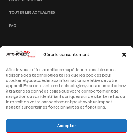
TOUTES LES ACTUALITÉS
FAQ
Gérer le consentement
PAGES LÉGALES
Afin de vous offrir la meilleure expérience possible, nous
MENTIONS LÉGALES
utilisons des technologies telles que les cookies pour
stocker et/ou accéder aux informations relatives à votre
POLITIQUE DE CONFIDENTIALITÉ
appareil. En acceptant ces technologies, vous nous autorisez
à traiter des données telles que votre comportement de
navigation ou vos identifiants uniques sur ce site. Le refus ou
PLAN DE SITE
le retrait de votre consentement peut avoir un impact
négatif sur certaines fonctionnalités et fonctions.
Accepter