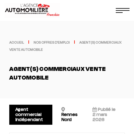
ACCUEIL
NOS OFFRES D’EMPLOI
AGENT(S) COMMERCIAUX
VENTE AUTOMOBILE
AGENT(S) COMMERCIAUX VENTE
AUTOMOBILE
Agent
Publié le
commercial
Rennes
2 mars
indépendant
Nord
2026