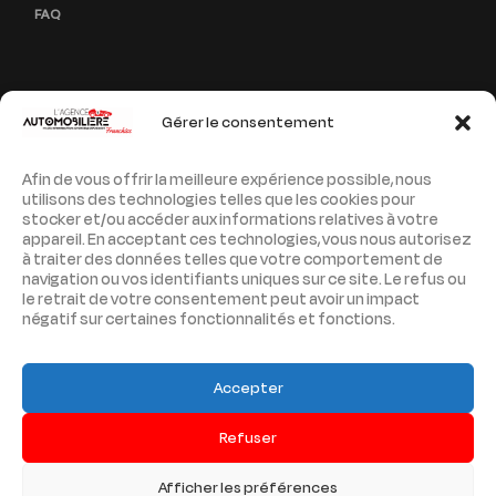
FAQ
Gérer le consentement
PAGES LÉGALES
Afin de vous offrir la meilleure expérience possible, nous
MENTIONS LÉGALES
utilisons des technologies telles que les cookies pour
stocker et/ou accéder aux informations relatives à votre
POLITIQUE DE CONFIDENTIALITÉ
appareil. En acceptant ces technologies, vous nous autorisez
à traiter des données telles que votre comportement de
navigation ou vos identifiants uniques sur ce site. Le refus ou
PLAN DE SITE
le retrait de votre consentement peut avoir un impact
négatif sur certaines fonctionnalités et fonctions.
Accepter
Copyright © 2026 L'Agence Automobilière
Refuser
Franchise. Tous droits réservés.
Afficher les préférences