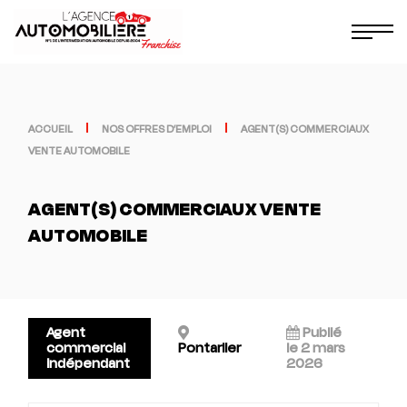
ACCUEIL
NOS OFFRES D’EMPLOI
AGENT(S) COMMERCIAUX
VENTE AUTOMOBILE
AGENT(S) COMMERCIAUX VENTE
AUTOMOBILE
Agent
Publié
commercial
Pontarlier
le 2 mars
indépendant
2026