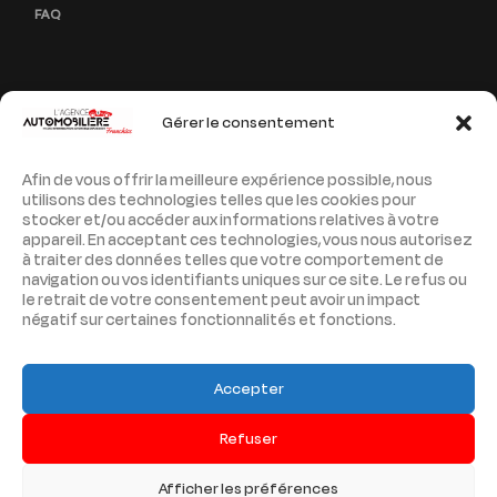
FAQ
Gérer le consentement
PAGES LÉGALES
Afin de vous offrir la meilleure expérience possible, nous
MENTIONS LÉGALES
utilisons des technologies telles que les cookies pour
stocker et/ou accéder aux informations relatives à votre
POLITIQUE DE CONFIDENTIALITÉ
appareil. En acceptant ces technologies, vous nous autorisez
à traiter des données telles que votre comportement de
navigation ou vos identifiants uniques sur ce site. Le refus ou
PLAN DE SITE
le retrait de votre consentement peut avoir un impact
négatif sur certaines fonctionnalités et fonctions.
Accepter
Copyright © 2026 L'Agence Automobilière
Refuser
Franchise. Tous droits réservés.
Afficher les préférences